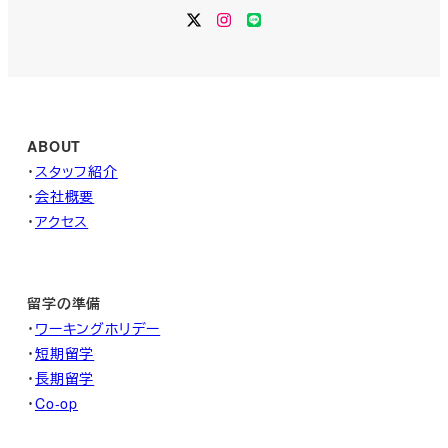
Twitter
Instagram
LINE
ABOUT
・
スタッフ紹介
・
会社概要
・
アクセス
留学の準備
・
ワーキングホリデー
・
短期留学
・
長期留学
・
Co-op