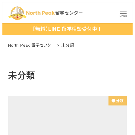
メ
イ
MENU
ン
【無料】LINE 留学相談受付中！
コ
ン
North Peak 留学センター
未分類
テ
ン
ツ
未分類
へ
移
動
未分類