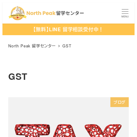
メ
イ
MENU
ン
【無料】LINE 留学相談受付中！
コ
ン
North Peak 留学センター
GST
テ
ン
ツ
GST
へ
移
動
ブログ