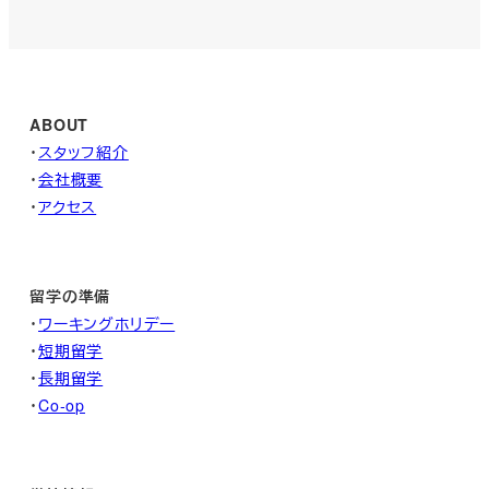
ABOUT
・
スタッフ紹介
・
会社概要
・
アクセス
留学の準備
・
ワーキングホリデー
・
短期留学
・
長期留学
・
Co-op