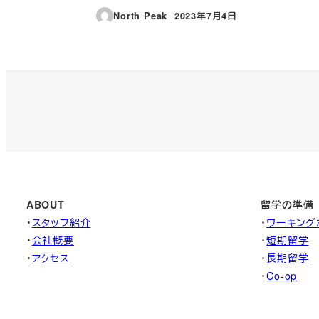
North Peak
2023年7月4日
投稿日
ABOUT
留学の準備
・
スタッフ紹介
・
ワーキング
・
会社概要
・
短期留学
・
アクセス
・
長期留学
・
Co-op