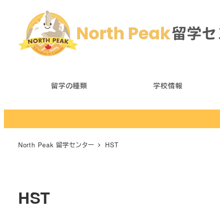
メ
イ
ン
コ
ン
テ
留学の種類
学校情報
ン
ツ
へ
移
North Peak 留学センター
HST
動
HST