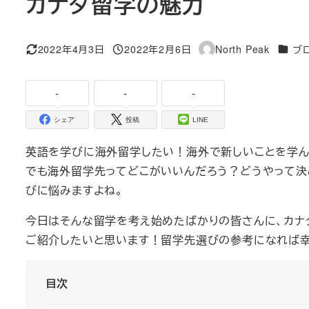
カナダ留学の魅力
カテゴ
2022年4月3日
2022年2月6日
North Peak
ブ
更新日
投稿日
著
者
-
-
-
シェア
投稿
LINE
英語を学びに海外留学したい！海外で新しいことを学
でも海外留学先ってどこがいいんだろう？どうやって決
びに悩みますよね。
今日はそんな留学を考え始めたばかりの皆さんに、カナダ大
ご紹介したいと思います！留学先選びの参考になれば幸
目次