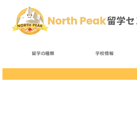
メ
イ
ン
コ
ン
テ
留学の種類
学校情報
ン
ツ
へ
移
動