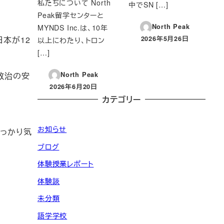
私たちについて North
中でSN […]
Peak留学センターと
North Peak
MYNDS Inc.は、10年
2026年5月26日
日本が12
以上にわたり、トロン
投稿日
[…]
政治の安
North Peak
2026年6月20日
投稿日
カテゴリー
お知らせ
っかり気
ブログ
体験授業レポート
体験談
未分類
語学学校