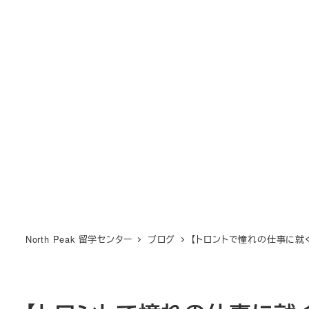
North Peak 留学センター
ブログ
【トロントで憧れの仕事に就