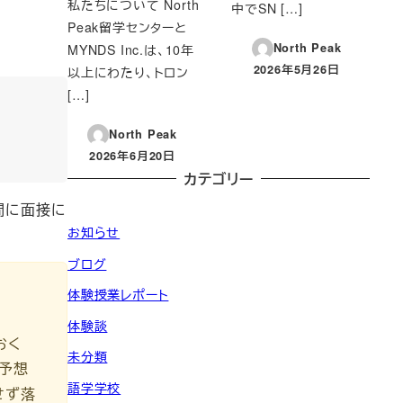
私たちについて North
中でSN […]
Peak留学センターと
North Peak
MYNDS Inc.は、10年
2026年5月26日
以上にわたり、トロン
投稿日
[…]
North Peak
2026年6月20日
投稿日
カテゴリー
間に面接に
お知らせ
ブログ
体験授業レポート
体験談
おく
未分類
予想
語学学校
せず落