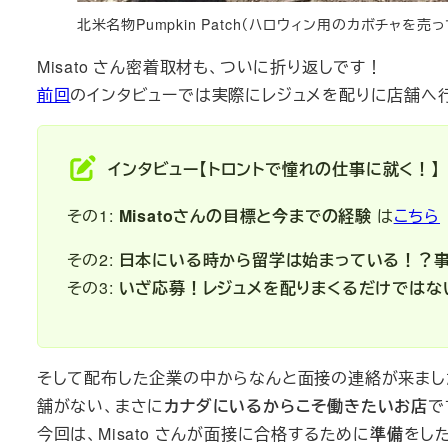
北米名物Pumpkin Patch（ハロウィン用のカボチャを
Misato さん密着取材も、ついに折り返しです！
前回
のインタビューでは実際にレジュメを配りに店舗へ
インタビュー【トロントで憧れの仕事に就く！】
その1:
Misatoさんの目標と今までの経験
は
こちら
その2:
日本にいる時から留学は始まっている！？
その3:
いざ応募！レジュメを配りまくるだけではないの
そして配布した企業の中からなんと面接の連絡が来まし
舗がない、まさに
カナダにいるからこそ働きたいお店
で
今回は、Misato さんが面接に合格するために
準備
をし