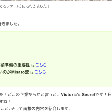
売ってるファーム）にも行きました！
行きました。
事前準備の重要性
は
こちら
がMisato流
は
こちら
た！どこの企業からかと言うと…
Victoria’s Secret
です！
すね！
たこと、そして
面接の内容
を紹介します。