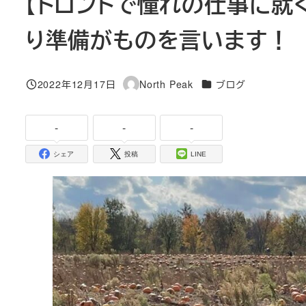
【トロントで憧れの仕事に就
り準備がものを言います！
カテゴリー
2022年12月17日
North Peak
ブログ
投稿日
著
者
-
-
-
シェア
投稿
LINE