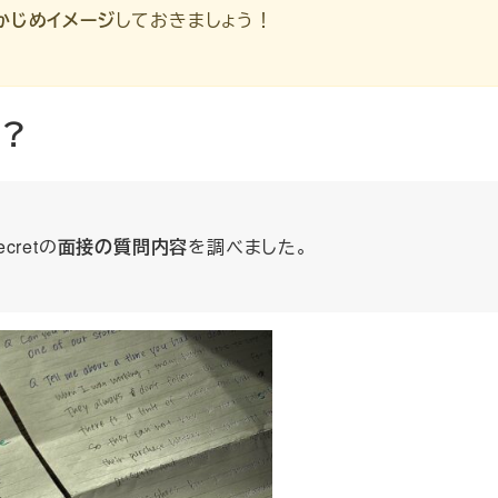
かじめイメージ
しておきましょう！
？
cretの
面接の質問内容
を調べました。