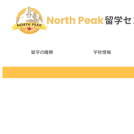
メ
イ
ン
コ
ン
テ
留学の種類
学校情報
ン
ツ
へ
移
動