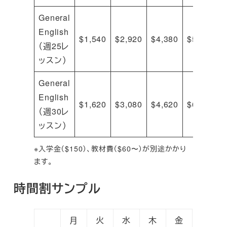
General
English
$1,540
$2,920
$4,380
$5,520
（週25レ
ッスン）
General
English
$1,620
$3,080
$4,620
$6,000
（週30レ
ッスン）
※入学金（$150）、教材費（$60〜）が別途かかり
ます。
時間割サンプル
月
火
水
木
金