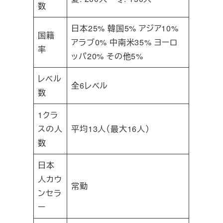
数
日本25% 韓国5% アジア10%
国籍
アラブ0% 中南米35% ヨーロ
率
ッパ20% その他5%
レベル
全6レベル
数
1クラ
スの人
平均13人（最大16人）
数
日本
人カウ
常勤
ンセラ
ー