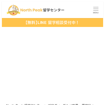
メ
イ
MENU
ン
【無料】LINE 留学相談受付中！
コ
ン
テ
ン
ツ
へ
移
動