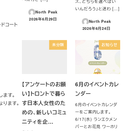
ス、どちらを選べばい
いんだろう」と迷わ […]
North Peak
2026年6月29日
North Peak
投稿日
ードコート
2026年6月24日
投稿日
未分類
お知らせ
【アンケートのお願
6月のイベントカレ
い】トロントで暮ら
ンダー
します。
す日本人女性のた
なります。
6月のイベントカレンダ
めの、新しいコミュ
ーをご案内します。
6/17(水) ランエクメン
ニティを企…
バーとお花見 ワーホリ