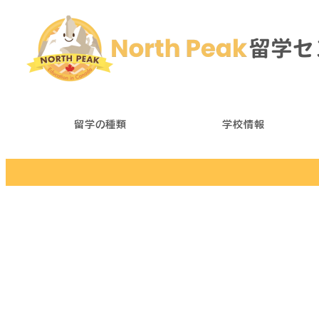
メ
イ
ン
コ
ン
テ
留学の種類
学校情報
ン
ツ
へ
移
動